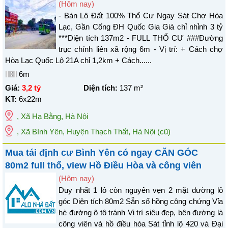
(Hôm nay)
- Bán Lô Đất 100% Thổ Cư Ngay Sát Chợ Hòa
Lạc, Gần Cổng ĐH Quốc Gia Giá chỉ nhỉnh 3 tỷ
***Diện tích 137m2 - FULL THỔ CƯ ###Đường
trục chính liên xã rộng 6m - Vị trí: + Cách chợ
Hòa Lạc Quốc Lộ 21A chỉ 1,2km + Cách......
6m
Giá:
3,2 tỷ
Diện tích:
137
m²
KT:
6x22m
,
Xã Hạ Bằng
,
Hà Nội
, Xã Bình Yên, Huyện Thạch Thất, Hà Nội
(cũ)
Mua tái định cư Bình Yên có ngay CĂN GÓC
80m2 full thổ, view Hồ Điều Hòa và công viên
(Hôm nay)
Duy nhất 1 lô còn nguyên vẹn 2 mặt đường lô
góc Diện tích 80m2 Sẵn sổ hồng công chứng Vỉa
hè đường ô tô tránh Vị trí siêu đẹp, bên đường là
công viên và hồ điều hòa Sát tỉnh lộ 420 và Đại