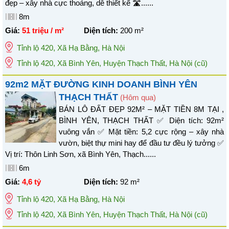
đẹp – xây nhà cực thoáng, dễ thiết kế 🛣️......
8m
Giá:
51 triệu / m²
Diện tích:
200
m²
Tỉnh lộ 420
,
Xã Hạ Bằng
,
Hà Nội
Tỉnh lộ 420, Xã Bình Yên, Huyện Thạch Thất, Hà Nội
(cũ)
92m2 MẶT ĐƯỜNG KINH DOANH BÌNH YÊN
THẠCH THẤT
(Hôm qua)
BÁN LÔ ĐẤT ĐẸP 92M² – MẶT TIỀN 8M TẠI ,
BÌNH YÊN, THẠCH THẤT ✅ Diện tích: 92m²
vuông vắn ✅ Mặt tiền: 5,2 cực rộng – xây nhà
vườn, biệt thự mini hay để đầu tư đều lý tưởng ✅
Vị trí: Thôn Linh Sơn, xã Bình Yên, Thạch......
6m
Giá:
4,6 tỷ
Diện tích:
92
m²
Tỉnh lộ 420
,
Xã Hạ Bằng
,
Hà Nội
Tỉnh lộ 420, Xã Bình Yên, Huyện Thạch Thất, Hà Nội
(cũ)