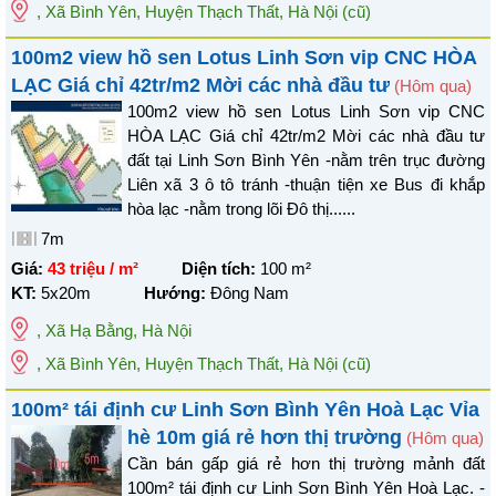
, Xã Bình Yên, Huyện Thạch Thất, Hà Nội
(cũ)
100m2 view hồ sen Lotus Linh Sơn vip CNC HÒA
LẠC Giá chỉ 42tr/m2 Mời các nhà đầu tư
(Hôm qua)
100m2 view hồ sen Lotus Linh Sơn vip CNC
HÒA LẠC Giá chỉ 42tr/m2 Mời các nhà đầu tư
đất tại Linh Sơn Bình Yên -nằm trên trục đường
Liên xã 3 ô tô tránh -thuận tiện xe Bus đi khắp
hòa lạc -nằm trong lõi Đô thị......
7m
Giá:
43 triệu / m²
Diện tích:
100
m²
KT:
5x20m
Hướng:
Đông Nam
,
Xã Hạ Bằng
,
Hà Nội
, Xã Bình Yên, Huyện Thạch Thất, Hà Nội
(cũ)
100m² tái định cư Linh Sơn Bình Yên Hoà Lạc Vỉa
hè 10m giá rẻ hơn thị trường
(Hôm qua)
Cần bán gấp giá rẻ hơn thị trường mảnh đất
100m² tái định cư Linh Sơn Bình Yên Hoà Lạc. -