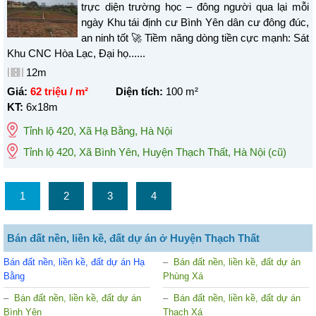
trực diện trường học – đông người qua lại mỗi
ngày Khu tái định cư Bình Yên dân cư đông đúc,
an ninh tốt 🚀 Tiềm năng dòng tiền cực mạnh: Sát
Khu CNC Hòa Lạc, Đại họ......
12m
Giá:
62 triệu / m²
Diện tích:
100
m²
KT:
6x18m
Tỉnh lộ 420
,
Xã Hạ Bằng
,
Hà Nội
Tỉnh lộ 420, Xã Bình Yên, Huyện Thạch Thất, Hà Nội
(cũ)
1
2
3
4
Bán đất nền, liền kề, đất dự án ở Huyện Thạch Thất
Bán đất nền, liền kề, đất dự án Hạ
Bán đất nền, liền kề, đất dự án
Bằng
Phùng Xá
Bán đất nền, liền kề, đất dự án
Bán đất nền, liền kề, đất dự án
Bình Yên
Thạch Xá