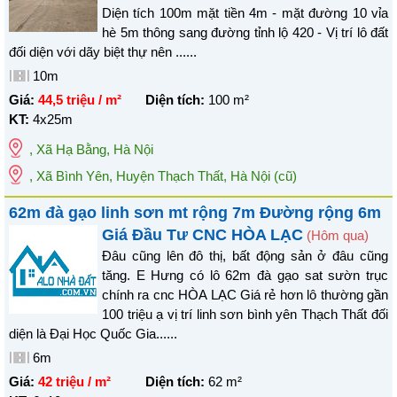
Diện tích 100m mặt tiền 4m - mặt đường 10 vỉa
hè 5m thông sang đường tỉnh lộ 420 - Vị trí lô đất
đối diện với dãy biệt thự nên ......
10m
Giá:
44,5 triệu / m²
Diện tích:
100
m²
KT:
4x25m
,
Xã Hạ Bằng
,
Hà Nội
, Xã Bình Yên, Huyện Thạch Thất, Hà Nội
(cũ)
62m đà gạo linh sơn mt rộng 7m Đường rộng 6m
Giá Đầu Tư CNC HÒA LẠC
(Hôm qua)
Đâu cũng lên đô thị, bất động sản ở đâu cũng
tăng. E Hưng có lô 62m đà gạo sat sườn trục
chính ra cnc HÒA LẠC Giá rẻ hơn lô thường gần
100 triệu ạ vị trí linh sơn bình yên Thạch Thất đối
diện là Đại Học Quốc Gia......
6m
Giá:
42 triệu / m²
Diện tích:
62
m²