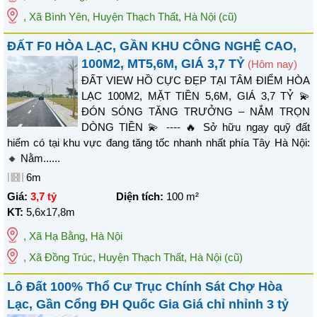
, Xã Bình Yên, Huyện Thạch Thất, Hà Nội
(cũ)
ĐẤT F0 HÒA LẠC, GẦN KHU CÔNG NGHỆ CAO,
100M2, MT5,6M, GIÁ 3,7 TỶ
(Hôm nay)
ĐẤT VIEW HỒ CỰC ĐẸP TẠI TÂM ĐIỂM HÒA
LẠC 100M2, MẶT TIỀN 5,6M, GIÁ 3,7 TỶ 💫
ĐÓN SÓNG TĂNG TRƯỞNG – NẮM TRỌN
DÒNG TIỀN 💫 ---- 🔥 Sở hữu ngay quỹ đất
hiếm có tại khu vực đang tăng tốc nhanh nhất phía Tây Hà Nội:
🔸 Nằm......
6m
Giá:
3,7 tỷ
Diện tích:
100
m²
KT:
5,6x17,8m
,
Xã Hạ Bằng
,
Hà Nội
, Xã Đồng Trúc, Huyện Thạch Thất, Hà Nội
(cũ)
Lô Đất 100% Thổ Cư Trục Chính Sát Chợ Hòa
Lạc, Gần Cổng ĐH Quốc Gia Giá chỉ nhỉnh 3 tỷ