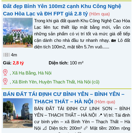
Đất đẹp Bình Yên 100m2 cạnh Khu Công Nghệ
Cao Hòa Lạc và ĐH FPT giá 2.8 tỷ
(Hôm qua)
Trong khi giá đất quanh Khu Công Nghệ Cao Hòa
Lạc liên tục thiết lập mặt bằng mới, vẫn còn
những sản phẩm có vị trí tốt và mức giá dễ tiếp
cận dành cho nhà đầu tư nhanh nhạy. 🏡 Lô đất
diện tích 100m2, mặt tiền 5.7m vuô......
4m
Giá:
2,8 tỷ
Diện tích:
100
m²
,
Xã Hạ Bằng
,
Hà Nội
, Xã Bình Yên, Huyện Thạch Thất, Hà Nội
(cũ)
BÁN ĐẤT TÁI ĐỊNH CƯ BÌNH YÊN – BÌNH YÊN –
THẠCH THẤT – HÀ NỘI
(Hôm qua)
BÁN ĐẤT TÁI ĐỊNH CƯ LINH SƠN – BÌNH
YÊN – THẠCH THẤT – HÀ NỘI 📍 Vị trí: Tái định
cư bình yên – xã Bình Yên – Thạch Thất – Hà
Nội 📐 Diện tích: 200m² 📏 Mặt tiền: 200m rộng