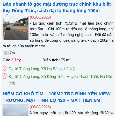
Bán nhanh lô góc mặt đường trục chính khu biệt
thự Đồng Trúc, cách đại lộ thăng long 100m
(06/08/2026)
- Lô góc diện tích 75,5m2, mặt tiền trục chính
hơn 5m. - Chỉ 100m ra đến đại lộ thăng long, chỉ
100m ra tới vành đai công nghệ cao. - Đất đã sẵn
sổ hồng để công chứng sang tên. - cách 200m là
ra tới ga của tuyến metro......
7m
Giá:
2,7 tỷ
Diện tích:
75
m²
Đại lộ Thăng Long
,
Xã Hạ Bằng
,
Hà Nội
Đại lộ Thăng Long, Xã Đồng Trúc, Huyện Thạch Thất, Hà Nội
(cũ)
HIẾM CÓ KHÓ TÌM – 100M2 TĐC BÌNH YÊN VIEW
TRƯỜNG, MẶT TỈNH LỘ 420 – MẶT TIỀN 6M
(06/08/2026)
Nằm ngay mặt tỉnh lộ 420, vỉa hè rộng rãi View