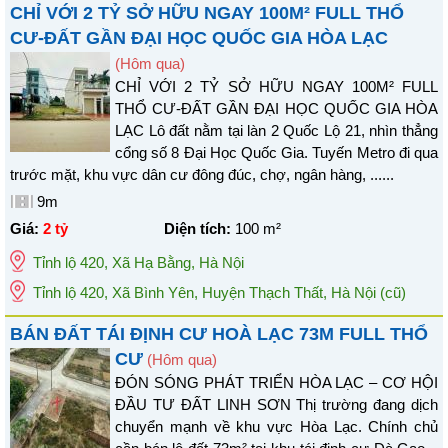
CHỈ VỚI 2 TỶ SỞ HỮU NGAY 100M² FULL THỔ
CƯ-ĐẤT GẦN ĐẠI HỌC QUỐC GIA HÒA LẠC
(Hôm qua)
CHỈ VỚI 2 TỶ SỞ HỮU NGAY 100M² FULL
THỔ CƯ-ĐẤT GẦN ĐẠI HỌC QUỐC GIA HÒA
LẠC Lô đất nằm tại làn 2 Quốc Lộ 21, nhìn thẳng
cổng số 8 Đại Học Quốc Gia. Tuyến Metro đi qua
trước mặt, khu vực dân cư đông đúc, chợ, ngân hàng, ......
9m
Giá:
2 tỷ
Diện tích:
100
m²
Tỉnh lộ 420
,
Xã Hạ Bằng
,
Hà Nội
Tỉnh lộ 420, Xã Bình Yên, Huyện Thạch Thất, Hà Nội
(cũ)
BÁN ĐẤT TÁI ĐỊNH CƯ HOÀ LẠC 73M FULL THỔ
CƯ
(Hôm qua)
ĐÓN SÓNG PHÁT TRIỂN HÒA LẠC – CƠ HỘI
ĐẦU TƯ ĐẤT LINH SƠN Thị trường đang dịch
chuyển mạnh về khu vực Hòa Lạc. Chính chủ