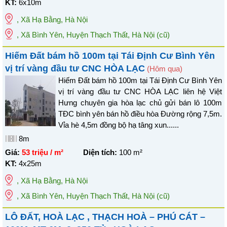
KT:
6x10m
,
Xã Hạ Bằng
,
Hà Nội
, Xã Bình Yên, Huyện Thạch Thất, Hà Nội
(cũ)
Hiếm Đất bám hồ 100m tại Tái Định Cư Bình Yên
vị trí vàng đầu tư CNC HÒA LẠC
(Hôm qua)
Hiếm Đất bám hồ 100m tại Tái Định Cư Bình Yên
vị trí vàng đầu tư CNC HÒA LẠC liên hệ Việt
Hưng chuyên gia hòa lạc chủ gửi bán lô 100m
TĐC bình yên bán hồ điều hòa Đường rộng 7,5m.
Vỉa hè 4,5m đồng bộ hạ tâng xun......
8m
Giá:
53 triệu / m²
Diện tích:
100
m²
KT:
4x25m
,
Xã Hạ Bằng
,
Hà Nội
, Xã Bình Yên, Huyện Thạch Thất, Hà Nội
(cũ)
LÔ ĐẤT, HOÀ LẠC , THẠCH HOÀ – PHÚ CÁT –