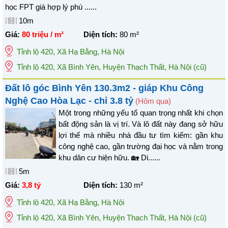
học FPT giá hợp lý phù ......
10m
Giá:
80 triệu / m²
Diện tích:
80
m²
Tỉnh lộ 420
,
Xã Hạ Bằng
,
Hà Nội
Tỉnh lộ 420, Xã Bình Yên, Huyện Thạch Thất, Hà Nội
(cũ)
Đất lô góc Bình Yên 130.3m2 - giáp Khu Công
Nghệ Cao Hòa Lạc - chỉ 3.8 tỷ
(Hôm qua)
Một trong những yếu tố quan trọng nhất khi chọn
bất động sản là vị trí. Và lô đất này đang sở hữu
lợi thế mà nhiều nhà đầu tư tìm kiếm: gần khu
công nghệ cao, gần trường đại học và nằm trong
khu dân cư hiện hữu. 🏡 Di......
5m
Giá:
3,8 tỷ
Diện tích:
130
m²
Tỉnh lộ 420
,
Xã Hạ Bằng
,
Hà Nội
Tỉnh lộ 420, Xã Bình Yên, Huyện Thạch Thất, Hà Nội
(cũ)