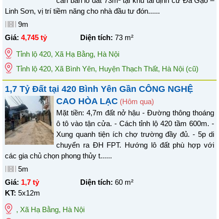
cần bán lô đất 73m² tại khu tái định cư Đà Gạo –
Linh Sơn, vị trí tiềm năng cho nhà đầu tư đón......
9m
Giá:
4,745 tỷ
Diện tích:
73
m²
Tỉnh lộ 420
,
Xã Hạ Bằng
,
Hà Nội
Tỉnh lộ 420, Xã Bình Yên, Huyện Thạch Thất, Hà Nội
(cũ)
1,7 Tỷ Đất tại 420 Bình Yên Gần CÔNG NGHỆ
CAO HÒA LẠC
(Hôm qua)
Mặt tiền: 4,7m đất nở hậu - Đường thông thoáng
ô tô vào tận cửa. - Cách tỉnh lộ 420 tầm 600m. -
Xung quanh tiện ích chợ trường đầy đủ. - 5p di
chuyển ra ĐH FPT. Hướng lô đất phù hợp với
các gia chủ chọn phong thủy t......
5m
Giá:
1,7 tỷ
Diện tích:
60
m²
KT:
5x12m
,
Xã Hạ Bằng
,
Hà Nội