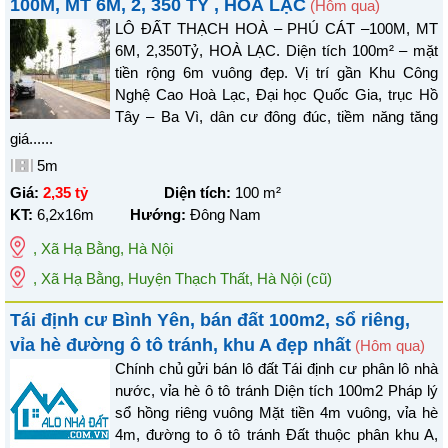
100M, MT 6M, 2, 350 TỶ , HOÀ LẠC
(Hôm qua)
LÔ ĐẤT THẠCH HOÀ – PHÚ CÁT –100M, MT
6M, 2,350Tỷ, HOÀ LẠC. Diện tích 100m² – mặt
tiền rộng 6m vuông đẹp. Vị trí gần Khu Công
Nghệ Cao Hoà Lạc, Đại học Quốc Gia, trục Hồ
Tây – Ba Vì, dân cư đông đúc, tiềm năng tăng
giá......
5m
Giá:
2,35 tỷ
Diện tích:
100
m²
KT:
6,2x16m
Hướng:
Đông Nam
,
Xã Hạ Bằng
,
Hà Nội
, Xã Hạ Bằng, Huyện Thạch Thất, Hà Nội
(cũ)
Tái định cư Bình Yên, bán đất 100m2, sổ riêng,
vỉa hè đường ô tô tránh, khu A đẹp nhất
(Hôm qua)
Chính chủ gửi bán lô đất Tái định cư phân lô nhà
nước, vỉa hè ô tô tránh Diện tích 100m2 Pháp lý
sổ hồng riêng vuông Mặt tiền 4m vuông, vỉa hè
4m, đường to ô tô tránh Đất thuộc phân khu A,