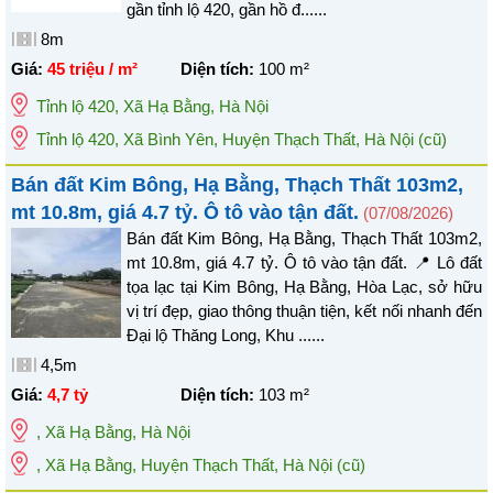
gần tỉnh lộ 420, gần hồ đ......
8m
Giá:
45 triệu / m²
Diện tích:
100
m²
Tỉnh lộ 420
,
Xã Hạ Bằng
,
Hà Nội
Tỉnh lộ 420, Xã Bình Yên, Huyện Thạch Thất, Hà Nội
(cũ)
Bán đất Kim Bông, Hạ Bằng, Thạch Thất 103m2,
mt 10.8m, giá 4.7 tỷ. Ô tô vào tận đất.
(07/08/2026)
Bán đất Kim Bông, Hạ Bằng, Thạch Thất 103m2,
mt 10.8m, giá 4.7 tỷ. Ô tô vào tận đất. 📍 Lô đất
tọa lạc tại Kim Bông, Hạ Bằng, Hòa Lạc, sở hữu
vị trí đẹp, giao thông thuận tiện, kết nối nhanh đến
Đại lộ Thăng Long, Khu ......
4,5m
Giá:
4,7 tỷ
Diện tích:
103
m²
,
Xã Hạ Bằng
,
Hà Nội
, Xã Hạ Bằng, Huyện Thạch Thất, Hà Nội
(cũ)