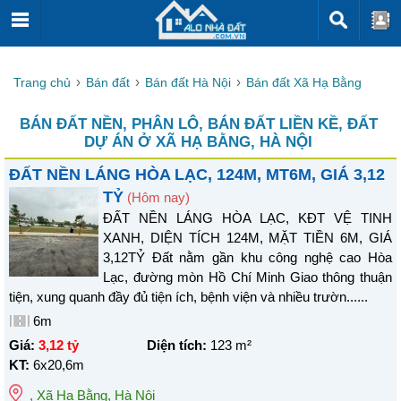
Trang chủ
Bán đất
Bán đất Hà Nội
Bán đất Xã Hạ Bằng
BÁN ĐẤT NỀN, PHÂN LÔ, BÁN ĐẤT LIỀN KỀ, ĐẤT
DỰ ÁN Ở XÃ HẠ BẰNG, HÀ NỘI
ĐẤT NỀN LÁNG HÒA LẠC, 124M, MT6M, GIÁ 3,12
TỶ
(Hôm nay)
ĐẤT NỀN LÁNG HÒA LẠC, KĐT VỆ TINH
XANH, DIỆN TÍCH 124M, MẶT TIỀN 6M, GIÁ
3,12TỶ Đất nằm gần khu công nghệ cao Hòa
Lạc, đường mòn Hồ Chí Minh Giao thông thuận
tiện, xung quanh đầy đủ tiện ích, bệnh viện và nhiều trườn......
6m
Giá:
3,12 tỷ
Diện tích:
123
m²
KT:
6x20,6m
,
Xã Hạ Bằng
,
Hà Nội