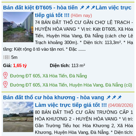
Bán đất kiệt ĐT605 - hòa tiến 📌📌📌Làm việc trực
tiếp giá tốt !!!
(Hôm nay)
74 BÁN ĐẤT THỔ CƯ GẦN CHỢ LỆ TRẠCH -
HUYỆN HÒA VANG * Vị trí: Kiệt ĐT605, Xã Hòa
Tiến, Huyện Hòa Vang, Đà Nẵng (cách chợ Lệ
Trạch khoảng 300m). * Diện tích: 113,3m². * Hạ
tầng: Kiệt rộng ô tô vào tận nơi. * Đặc ......
5m
Giá:
1,65 tỷ
Diện tích:
113
m²
Đường ĐT 605
,
Xã Hòa Tiến
,
Đà Nẵng
Đường ĐT 605, Xã Hòa Tiến, Huyện Hòa Vang, Đà Nẵng
(cũ)
Bán đất thổ cư hòa khương - hòa vang 📌📌📌
Làm việc trực tiếp giá tốt !!!
(04/08/2026)
80 BÁN ĐẤT THỔ CƯ GẦN TRƯỜNG CẤP 1
HÒA KHƯƠNG 2 - HUYỆN HÒA VANG * Vị trí:
Gần Trường Tiểu học Hòa Khương 2, Xã Hòa
Khương, Huyện Hòa Vang, Đà Nẵng. * Diện tích: