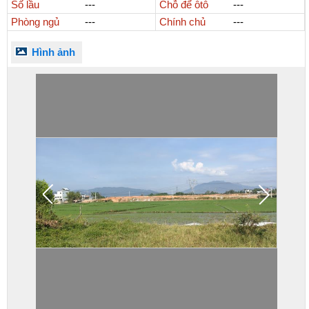
Số lầu
---
Chỗ để ôtô
---
Phòng ngủ
---
Chính chủ
---
Hình ảnh