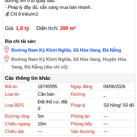
đường 5m ô tô quay đầu.

- Pháp lý đầy đủ, sẵn sàng mua bán nhanh.

💰 Chỉ 8 triệu/m2
Giá:
1,6 tỷ
Diện tích:
200
m²
Địa chỉ tài sản:
Đường Nam Kỳ Khởi Nghĩa
,
Xã Hòa Vang
,
Đà Nẵng
Đường Nam Kỳ Khởi Nghĩa, Xã Hòa Vang, Huyện Hòa
Vang, Đà Nẵng (địa chỉ cũ)
Các thông tin khác
Mã tin
18745995
Ngày đăng
04/06/2026
Loại tin
Cần bán
Hướng
_
Đất thổ cư, đất
Loại BĐS
Pháp lý
Sổ hồng/ Sổ đỏ
ở
Đường rộng
5m
Phòng ăn
---
Chiều ngang
10m
Phòng bếp
---
Chiều dài
---
Sân thượng
---