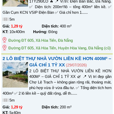
1TỶ290/LÔ 🔥 📍 Vị trí: Điện Bàn Bắc, Đà Nẵng.
✅ Diện tích: 200m²/lô – tổng 400m² liền kề. ✅
Gần Cụm KCN VSIP Điện Bàn ✅ Giá chỉ hơn 1......
5m
Giá:
1,29 tỷ
Diện tích:
400
m²
KT:
10x400m
Hướng:
Đông
Đường ĐT 605
,
Xã Hòa Tiến
,
Đà Nẵng
Đường ĐT 605, Xã Hòa Tiến, Huyện Hòa Vang, Đà Nẵng
(cũ)
2 LÔ BIỆT THỰ NHÀ VƯỜN LIỀN KỀ HƠN 400M² –
GIÁ CHỈ 1 TỶ XX
(29/07/2026)
2 LÔ BIỆT THỰ NHÀ VƯỜN LIỀN KỀ HƠN
400M² – GIÁ CHỈ 1 TỶ XX 🌿 📍 Vị trí đẹp gần
Chợ Lệ Trạch – không gian rộng rãi, thoáng mát,
phù hợp vừa ở vừa đầu tư. ✅ Tổng diện tích hơn
400m² ✅ 2 lô liền kề – quỹ đất rộng, dễ th......
5m
Giá:
1,29 tỷ
Diện tích:
200
m²
KT:
5x40m