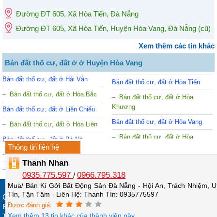
Đường ĐT 605
,
Xã Hòa Tiến
,
Đà Nẵng
Đường ĐT 605, Xã Hòa Tiến, Huyện Hòa Vang, Đà Nẵng
(cũ)
Xem thêm các tin khác
Bán đất thổ cư, đất ở ở Huyện Hòa Vang
Bán đất thổ cư, đất ở Hải Vân
Bán đất thổ cư, đất ở Hòa Tiến
Bán đất thổ cư, đất ở Hòa Bắc
Bán đất thổ cư, đất ở Hòa
Khương
Bán đất thổ cư, đất ở Liên Chiểu
Bán đất thổ cư, đất ở Hòa Vang
Bán đất thổ cư, đất ở Hòa Liên
Bán đất thổ cư, đất ở Hòa
Bán đất thổ cư, đất ở Bà Nà
Thông tin liên hệ
Phong
Bán đất thổ cư, đất ở Hòa Nhơn
Bán đất thổ cư, đất ở Hòa Phú
Thanh Nhan
Bán đất thổ cư, đất ở Hòa Ninh
0935.775.597
0966.795.318
/
Mua/ Bán Kí Gởi Bất Động Sản Đà Nẵng - Hội An, Trách Nhiệm, U
Tín, Tận Tâm - Liên Hệ: Thanh Tín: 0935775597
Copyright © 2013 - 2026 Alonhadat.com.vn. All rights reserved.
Được đánh giá:
Email: contact@alonhadat.com.vn
Xem thêm 13 tin khác của thành viên này
Thời gian làm việc: 7h30 - 12h; 14h - 17h (từ thứ Hai - thứ Bảy)