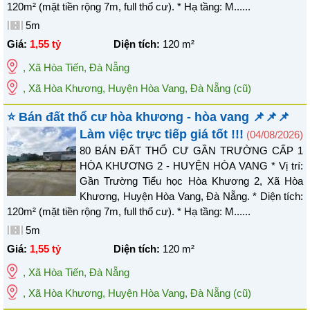
120m² (mặt tiền rộng 7m, full thổ cư). * Hạ tầng: M......
5m
Giá:
1,55 tỷ
Diện tích:
120
m²
,
Xã Hòa Tiến
,
Đà Nẵng
, Xã Hòa Khương, Huyện Hòa Vang, Đà Nẵng
(cũ)
⭐ Bán đất thổ cư hòa khương - hòa vang 📌📌📌
Làm việc trực tiếp giá tốt !!!
(04/08/2026)
80 BÁN ĐẤT THỔ CƯ GẦN TRƯỜNG CẤP 1
HÒA KHƯƠNG 2 - HUYỆN HÒA VANG * Vị trí:
Gần Trường Tiểu học Hòa Khương 2, Xã Hòa
Khương, Huyện Hòa Vang, Đà Nẵng. * Diện tích:
120m² (mặt tiền rộng 7m, full thổ cư). * Hạ tầng: M......
5m
Giá:
1,55 tỷ
Diện tích:
120
m²
,
Xã Hòa Tiến
,
Đà Nẵng
, Xã Hòa Khương, Huyện Hòa Vang, Đà Nẵng
(cũ)