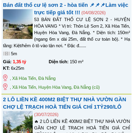
Bán đất thổ cư lệ sơn 2 - hòa tiến 📌📌📌Làm việc
trực tiếp giá tốt !!!
(04/08/2026)
53 BÁN ĐẤT THỔ CƯ LỆ SƠN 2 - HUYỆN
HÒA VANG * Vị trí: Thôn Lệ Sơn 2, Xã Hòa Tiến,
Huyện Hòa Vang, Đà Nẵng. * Diện tích: 150m²
(ngang 6m x dài 25m, đất thổ cư toàn bộ). * Hạ
tầng: Kiệt/hẻm ô tô vào tận nơi. * Đặc đ......
5m
Giá:
1,35 tỷ
Diện tích:
150
m²
KT:
6x25m
,
Xã Hòa Tiến
,
Đà Nẵng
, Xã Hòa Tiến, Huyện Hòa Vang, Đà Nẵng
(cũ)
2 LÔ LIỀN KỀ 400M2 BIỆT THỰ NHÀ VƯỜN GẦN
CHỢ LỆ TRẠCH HOÀ TIẾN GIÁ CHỈ 1TỶ290/LÔ
(30/07/2026)
🔥 2 LÔ LIỀN KỀ 400M2 BIỆT THỰ NHÀ VƯỜN
GẦN CHỢ LỆ TRẠCH HOÀ TIẾN GIÁ CHỈ