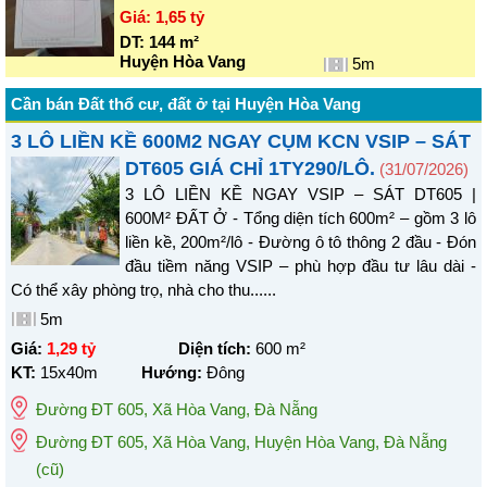
Giá:
1,65 tỷ
DT:
144
m²
Huyện Hòa Vang
5m
Cần bán Đất thổ cư, đất ở tại Huyện Hòa Vang
3 LÔ LIỀN KỀ 600M2 NGAY CỤM KCN VSIP – SÁT
DT605 GIÁ CHỈ 1TY290/LÔ.
(31/07/2026)
3 LÔ LIỀN KỀ NGAY VSIP – SÁT DT605 |
600M² ĐẤT Ở - Tổng diện tích 600m² – gồm 3 lô
liền kề, 200m²/lô - Đường ô tô thông 2 đầu - Đón
đầu tiềm năng VSIP – phù hợp đầu tư lâu dài -
Có thể xây phòng trọ, nhà cho thu......
5m
Giá:
1,29 tỷ
Diện tích:
600
m²
KT:
15x40m
Hướng:
Đông
Đường ĐT 605
,
Xã Hòa Vang
,
Đà Nẵng
Đường ĐT 605, Xã Hòa Vang, Huyện Hòa Vang, Đà Nẵng
(cũ)