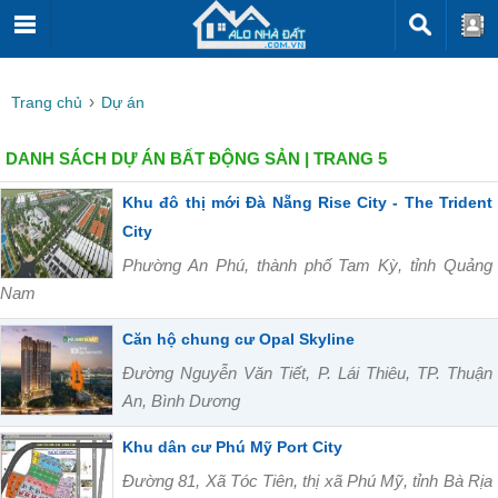
Trang chủ
Dự án
DANH SÁCH DỰ ÁN BẤT ĐỘNG SẢN | TRANG 5
Khu đô thị mới Đà Nẵng Rise City - The Trident
City
Phường An Phú, thành phố Tam Kỳ, tỉnh Quảng
Nam
Căn hộ chung cư Opal Skyline
Đường Nguyễn Văn Tiết, P. Lái Thiêu, TP. Thuận
An, Bình Dương
Khu dân cư Phú Mỹ Port City
Đường 81, Xã Tóc Tiên, thị xã Phú Mỹ, tỉnh Bà Rịa