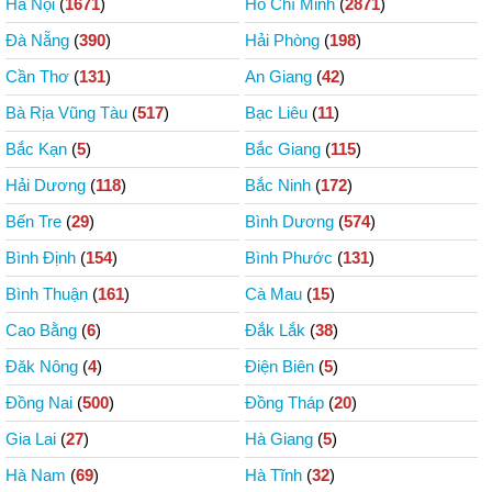
Hà Nội
(
1671
)
Hồ Chí Minh
(
2871
)
Đà Nẵng
(
390
)
Hải Phòng
(
198
)
Cần Thơ
(
131
)
An Giang
(
42
)
Bà Rịa Vũng Tàu
(
517
)
Bạc Liêu
(
11
)
Bắc Kạn
(
5
)
Bắc Giang
(
115
)
Hải Dương
(
118
)
Bắc Ninh
(
172
)
Bến Tre
(
29
)
Bình Dương
(
574
)
Bình Định
(
154
)
Bình Phước
(
131
)
Bình Thuận
(
161
)
Cà Mau
(
15
)
Cao Bằng
(
6
)
Đắk Lắk
(
38
)
Đăk Nông
(
4
)
Điện Biên
(
5
)
Đồng Nai
(
500
)
Đồng Tháp
(
20
)
Gia Lai
(
27
)
Hà Giang
(
5
)
Hà Nam
(
69
)
Hà Tĩnh
(
32
)