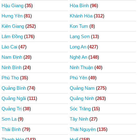
Hậu Giang
(
35
)
Hòa Bình
(
96
)
Hưng Yên
(
81
)
Khánh Hòa
(
312
)
Kiên Giang
(
252
)
Kon Tum
(
8
)
Lâm Đồng
(
176
)
Lạng Sơn
(
13
)
Lào Cai
(
47
)
Long An
(
427
)
Nam Định
(
20
)
Nghệ An
(
148
)
Ninh Bình
(
24
)
Ninh Thuận
(
40
)
Phú Thọ
(
35
)
Phú Yên
(
49
)
Quảng Bình
(
74
)
Quảng Nam
(
275
)
Quảng Ngãi
(
111
)
Quảng Ninh
(
263
)
Quảng Trị
(
38
)
Sóc Trăng
(
15
)
Sơn La
(
9
)
Tây Ninh
(
27
)
Thái Bình
(
79
)
Thái Nguyên
(
135
)
Thanh Hóa
(
143
)
Huế
(
158
)