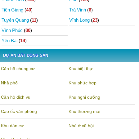
Tiền Giang
(
40
)
Trà Vinh
(
6
)
Tuyên Quang
(
11
)
Vĩnh Long
(
23
)
Vĩnh Phúc
(
80
)
Yên Bái
(
14
)
DỰ ÁN BẤT ĐỘNG SẢN
Căn hộ chung cư
Khu biệt thự
Nhà phố
Khu phức hợp
Căn hộ dịch vụ
Khu nghỉ dưỡng
Cao ốc văn phòng
Khu thương mại
Khu dân cư
Nhà ở xã hội