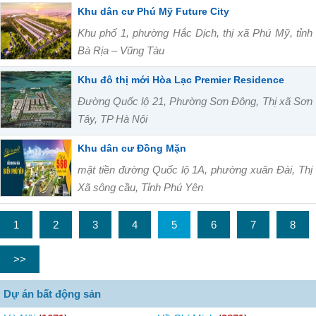
Khu dân cư Phú Mỹ Future City
Khu phố 1, phường Hắc Dịch, thị xã Phú Mỹ, tỉnh
Bà Rịa – Vũng Tàu
Khu đô thị mới Hòa Lạc Premier Residence
Đường Quốc lộ 21, Phường Sơn Đông, Thị xã Sơn
Tây, TP Hà Nội
Khu dân cư Đồng Mặn
mặt tiền đường Quốc lộ 1A, phường xuân Đài, Thị
Xã sông cầu, Tỉnh Phú Yên
1
2
3
4
5
6
7
8
>>
Dự án bất động sản