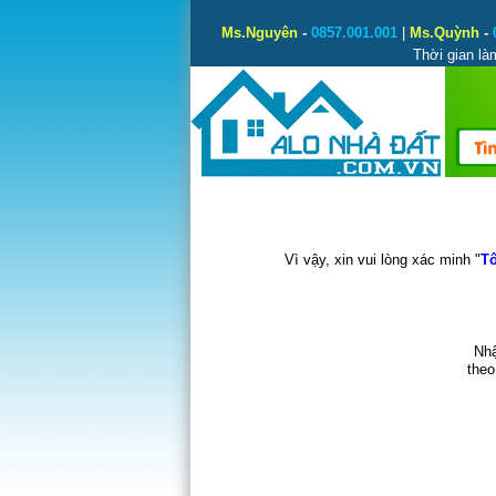
Ms.Nguyên
-
0857.001.001
|
Ms.Quỳnh
-
Thời gian là
Vì vậy, xin vui lòng xác minh "
Tô
Nhậ
theo