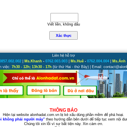
Viết liền, không dấu
Xác thực
Liên hệ hỗ trợ
0857.002.002
|
Ms.Khanh
-
0762.003.003
|
Ms.Huê
-
0762.004.004
|
Ms.Ánh
m việc:
7h30 - 12h; 13h30 - 17h
(từ thứ Hai - thứ Bảy) | Email: contact@alo
THÔNG BÁO
Hiện tại website alonhadat.com.vn bị kẻ xấu dùng phần mềm để phá hoại.
i không phải người máy"
theo hướng dẫn bên dưới để tiếp tục xem nội dun
Chúng tôi xin lỗi vì sự bất tiện này. Xin cám ơn.