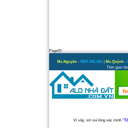
PageID:
Ms.Nguyên
-
0857.001.001
|
Ms.Quỳnh
-
Thời gian là
Vì vậy, xin vui lòng xác minh "
Tô