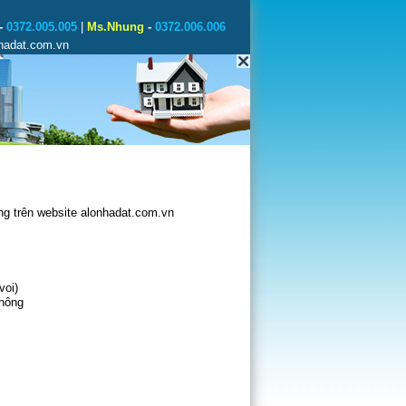
-
0372.005.005
|
Ms.Nhung
-
0372.006.006
nhadat.com.vn
g trên website alonhadat.com.vn
voi)
không