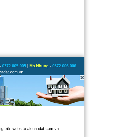
-
0372.005.005
|
Ms.Nhung
-
0372.006.006
nhadat.com.vn
g trên website alonhadat.com.vn