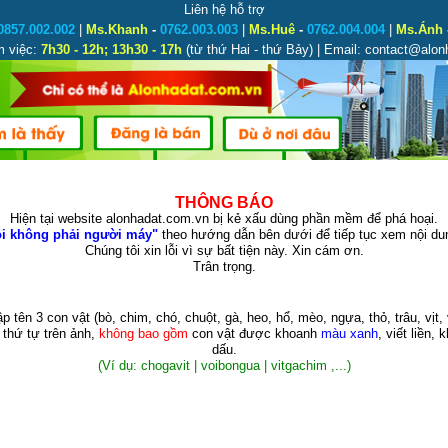
Liên hệ hỗ trợ
0857.002.002
|
Ms.Khanh
-
0762.003.003
|
Ms.Huê
-
0762.004.004
|
Ms.Ánh
m việc:
7h30 - 12h; 13h30 - 17h
(từ thứ Hai - thứ Bảy) | Email: contact@alo
THÔNG BÁO
Hiện tại website alonhadat.com.vn bị kẻ xấu dùng phần mềm để phá hoại.
i không phải người máy"
theo hướng dẫn bên dưới để tiếp tục xem nội dun
Chúng tôi xin lỗi vì sự bất tiện này. Xin cám ơn.
Trân trọng.
p tên 3 con vật
(bò, chim, chó, chuột, gà, heo, hổ, mèo, ngựa, thỏ, trâu, vịt, 
 thứ tự trên ảnh,
không bao gồm
con vật được khoanh
màu xanh
, viết liền, 
dấu.
(Ví dụ: chogavit | voibongua | vitgachim ,...)