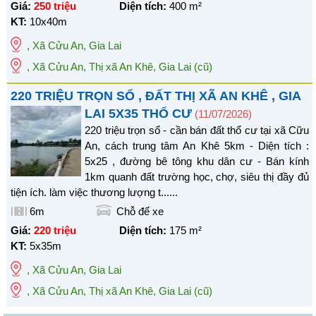
Giá:
250 triệu
Diện tích:
400
m²
KT:
10x40m
,
Xã Cửu An
,
Gia Lai
, Xã Cửu An, Thị xã An Khê, Gia Lai
(cũ)
220 TRIỆU TRỌN SỔ , ĐẤT THỊ XÃ AN KHÊ , GIA
LAI 5X35 THỔ CƯ
(11/07/2026)
220 triệu trọn sổ - cần bán đất thổ cư tại xã Cữu
An, cách trung tâm An Khê 5km - Diện tích :
5x25 , đường bê tông khu dân cư - Bán kính
1km quanh đất trường học, chợ, siêu thị đầy đủ
tiện ích. làm việc thương lượng t......
6m
Chỗ để xe
Giá:
220 triệu
Diện tích:
175
m²
KT:
5x35m
,
Xã Cửu An
,
Gia Lai
, Xã Cửu An, Thị xã An Khê, Gia Lai
(cũ)