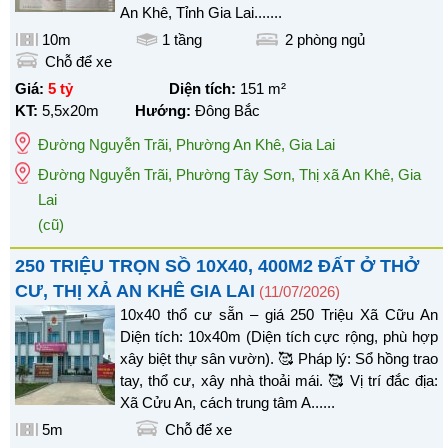
An Khê, Tỉnh Gia Lai.......
10m
1 tầng
2
phòng ngủ
Chỗ để xe
Giá:
5 tỷ
Diện tích:
151
m²
KT:
5,5x20m
Hướng:
Đông Bắc
Đường Nguyễn Trãi
,
Phường An Khê
,
Gia Lai
Đường Nguyễn Trãi, Phường Tây Sơn, Thị xã An Khê, Gia
Lai
(cũ)
250 TRIỆU TRỌN SỒ 10X40, 400M2 ĐẤT Ở THỞ
CƯ, THỊ XẢ AN KHÊ GIA LAI
(11/07/2026)
10x40 thổ cư sẵn – giá 250 Triệu Xã Cữu An
Diện tích: 10x40m (Diện tích cực rộng, phù hợp
xây biệt thự sân vườn). 🥰 Pháp lý: Sổ hồng trao
tay, thổ cư, xây nhà thoải mái. 🥰 Vị trí đắc địa:
Xã Cửu An, cách trung tâm A......
5m
Chỗ để xe