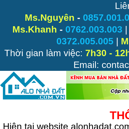
Liê
Ms.Nguyên
-
0857.001.
Ms.Khanh
-
0762.003.003
0372.005.005
|
M
Thời gian làm việc:
7h30 - 12
Email: conta
TH
Hiện tại website alonhadat.c