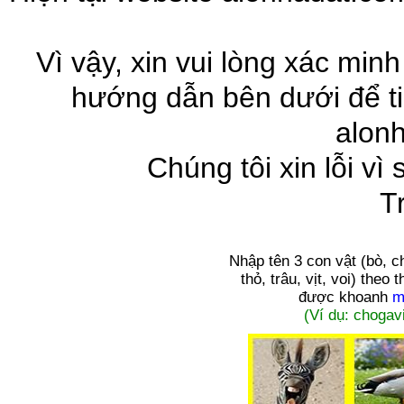
Vì vậy, xin vui lòng xác minh
hướng dẫn bên dưới để ti
alon
Chúng tôi xin lỗi vì
T
Nhập tên 3 con vật
(bò, c
thỏ, trâu, vịt, voi)
theo t
được khoanh
m
(Ví dụ: chogavi