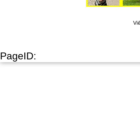
Vi
PageID: