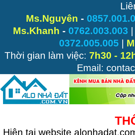
Liê
Ms.Nguyên
-
0857.001.
Ms.Khanh
-
0762.003.003
0372.005.005
|
M
Thời gian làm việc:
7h30 - 12
Email: conta
TH
Hiện tại website alonhadat.c