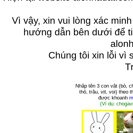
Vì vậy, xin vui lòng xác minh
hướng dẫn bên dưới để ti
alon
Chúng tôi xin lỗi vì
T
Nhập tên 3 con vật
(bò, c
thỏ, trâu, vịt, voi)
theo t
được khoanh
m
(Ví dụ: chogavi