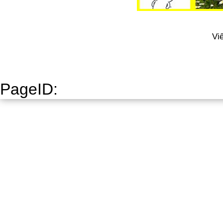
Vi
PageID: