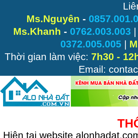
Liê
Ms.Nguyên
-
0857.001.
Ms.Khanh
-
0762.003.003
0372.005.005
|
M
Thời gian làm việc:
7h30 - 12
Email: conta
TH
Hiện tại website alonhadat.c