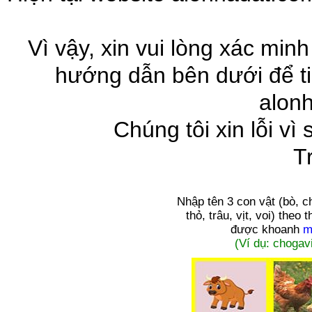
Vì vậy, xin vui lòng xác minh
hướng dẫn bên dưới để ti
alon
Chúng tôi xin lỗi vì
T
Nhập tên 3 con vật
(bò, c
thỏ, trâu, vịt, voi)
theo t
được khoanh
m
(Ví dụ: chogavi