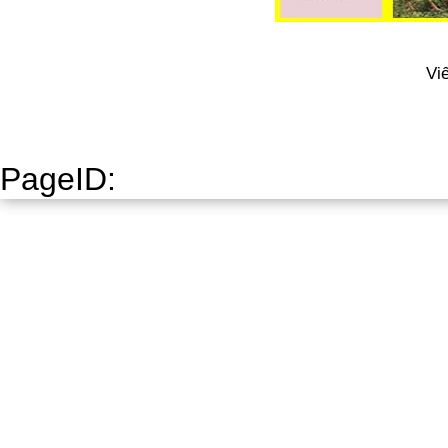
Vi
PageID: