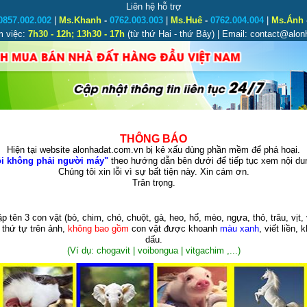
Liên hệ hỗ trợ
0857.002.002
|
Ms.Khanh
-
0762.003.003
|
Ms.Huê
-
0762.004.004
|
Ms.Ánh
m việc:
7h30 - 12h; 13h30 - 17h
(từ thứ Hai - thứ Bảy) | Email: contact@alo
THÔNG BÁO
Hiện tại website alonhadat.com.vn bị kẻ xấu dùng phần mềm để phá hoại.
i không phải người máy"
theo hướng dẫn bên dưới để tiếp tục xem nội dun
Chúng tôi xin lỗi vì sự bất tiện này. Xin cám ơn.
Trân trọng.
p tên 3 con vật
(bò, chim, chó, chuột, gà, heo, hổ, mèo, ngựa, thỏ, trâu, vịt, 
 thứ tự trên ảnh,
không bao gồm
con vật được khoanh
màu xanh
, viết liền, 
dấu.
(Ví dụ: chogavit | voibongua | vitgachim ,...)