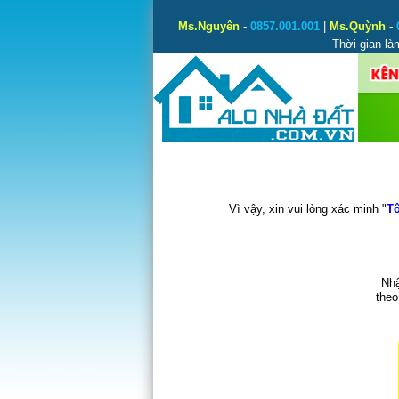
Ms.Nguyên
-
0857.001.001
|
Ms.Quỳnh
-
Thời gian là
Vì vậy, xin vui lòng xác minh "
Tô
Nhậ
theo