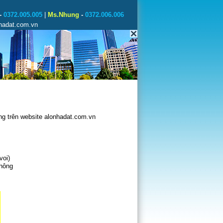
-
0372.005.005
|
Ms.Nhung
-
0372.006.006
nhadat.com.vn
g trên website alonhadat.com.vn
voi)
không