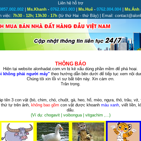
Liên hệ hỗ trợ
0857.002.002
|
Ms.Khanh
-
0762.003.003
|
Ms.Huê
-
0762.004.004
|
Ms.Ánh
m việc:
7h30 - 12h; 13h30 - 17h
(từ thứ Hai - thứ Bảy) | Email: contact@alo
THÔNG BÁO
Hiện tại website alonhadat.com.vn bị kẻ xấu dùng phần mềm để phá hoại.
i không phải người máy"
theo hướng dẫn bên dưới để tiếp tục xem nội dun
Chúng tôi xin lỗi vì sự bất tiện này. Xin cám ơn.
Trân trọng.
p tên 3 con vật
(bò, chim, chó, chuột, gà, heo, hổ, mèo, ngựa, thỏ, trâu, vịt, 
 thứ tự trên ảnh,
không bao gồm
con vật được khoanh
màu xanh
, viết liền, 
dấu.
(Ví dụ: chogavit | voibongua | vitgachim ,...)