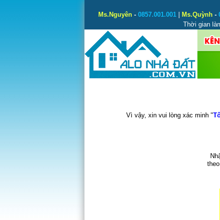
Ms.Nguyên
-
0857.001.001
|
Ms.Quỳnh
-
Thời gian là
Vì vậy, xin vui lòng xác minh "
Tô
Nhậ
theo