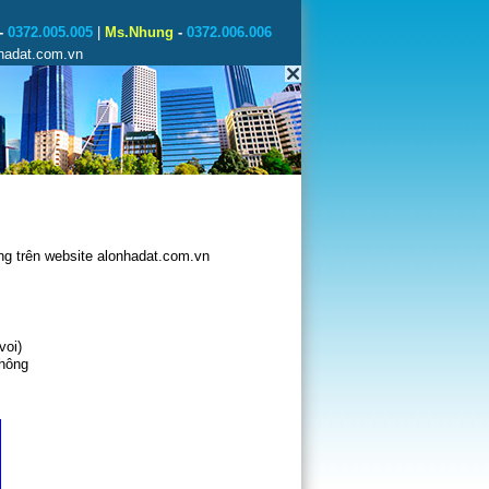
-
0372.005.005
|
Ms.Nhung
-
0372.006.006
nhadat.com.vn
g trên website alonhadat.com.vn
voi)
không