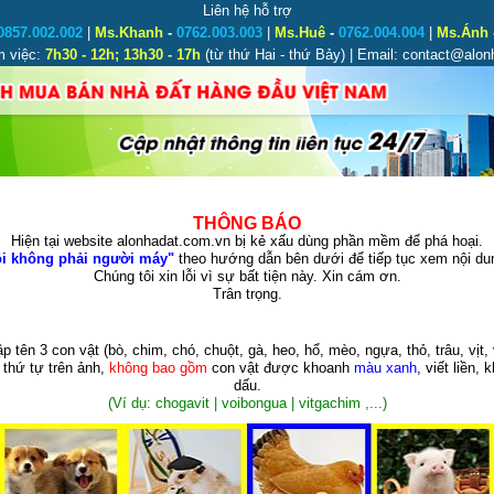
Liên hệ hỗ trợ
0857.002.002
|
Ms.Khanh
-
0762.003.003
|
Ms.Huê
-
0762.004.004
|
Ms.Ánh
m việc:
7h30 - 12h; 13h30 - 17h
(từ thứ Hai - thứ Bảy) | Email: contact@alo
THÔNG BÁO
Hiện tại website alonhadat.com.vn bị kẻ xấu dùng phần mềm để phá hoại.
i không phải người máy"
theo hướng dẫn bên dưới để tiếp tục xem nội dun
Chúng tôi xin lỗi vì sự bất tiện này. Xin cám ơn.
Trân trọng.
p tên 3 con vật
(bò, chim, chó, chuột, gà, heo, hổ, mèo, ngựa, thỏ, trâu, vịt, 
 thứ tự trên ảnh,
không bao gồm
con vật được khoanh
màu xanh
, viết liền, 
dấu.
(Ví dụ: chogavit | voibongua | vitgachim ,...)