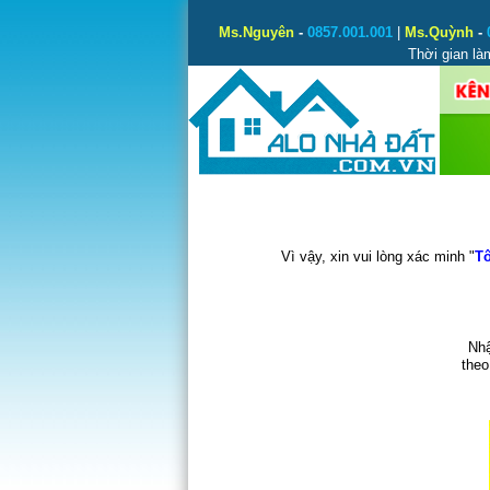
Ms.Nguyên
-
0857.001.001
|
Ms.Quỳnh
-
Thời gian là
Vì vậy, xin vui lòng xác minh "
Tô
Nhậ
theo