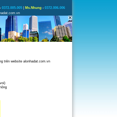
-
0372.005.005
|
Ms.Nhung
-
0372.006.006
nhadat.com.vn
g trên website alonhadat.com.vn
voi)
không