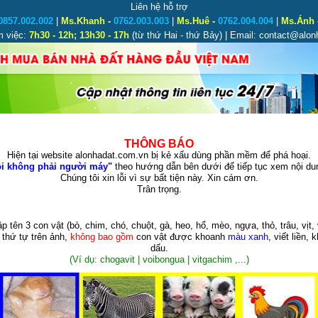
Liên hệ hỗ trợ
0857.002.002
|
Ms.Khanh
-
0762.003.003
|
Ms.Huê
-
0762.004.004
|
Ms.Ánh
m việc:
7h30 - 12h; 13h30 - 17h
(từ thứ Hai - thứ Bảy) | Email: contact@alo
THÔNG BÁO
Hiện tại website alonhadat.com.vn bị kẻ xấu dùng phần mềm để phá hoại.
i không phải người máy"
theo hướng dẫn bên dưới để tiếp tục xem nội dun
Chúng tôi xin lỗi vì sự bất tiện này. Xin cám ơn.
Trân trọng.
p tên 3 con vật
(bò, chim, chó, chuột, gà, heo, hổ, mèo, ngựa, thỏ, trâu, vịt, 
 thứ tự trên ảnh,
không bao gồm
con vật được khoanh
màu xanh
, viết liền, 
dấu.
(Ví dụ: chogavit | voibongua | vitgachim ,...)