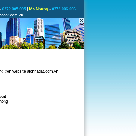
-
0372.005.005
|
Ms.Nhung
-
0372.006.006
nhadat.com.vn
g trên website alonhadat.com.vn
voi)
không