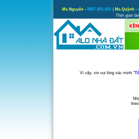
Ms.Nguyên
-
0857.001.001
|
Ms.Quỳnh
-
Thời gian là
Vì vậy, xin vui lòng xác minh "
Tô
Nhậ
theo