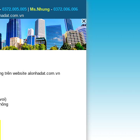
-
0372.005.005
|
Ms.Nhung
-
0372.006.006
nhadat.com.vn
g trên website alonhadat.com.vn
voi)
không