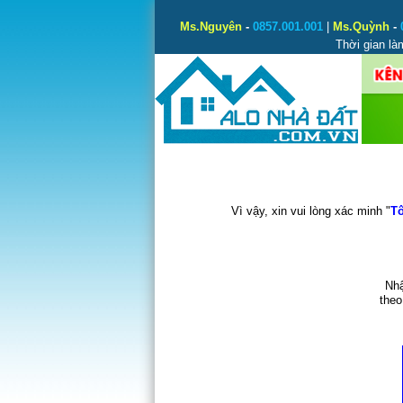
Ms.Nguyên
-
0857.001.001
|
Ms.Quỳnh
-
Thời gian là
Vì vậy, xin vui lòng xác minh "
Tô
Nhậ
theo