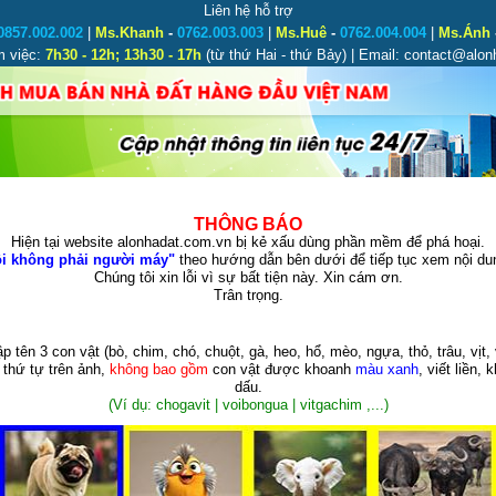
Liên hệ hỗ trợ
0857.002.002
|
Ms.Khanh
-
0762.003.003
|
Ms.Huê
-
0762.004.004
|
Ms.Ánh
m việc:
7h30 - 12h; 13h30 - 17h
(từ thứ Hai - thứ Bảy) | Email: contact@alo
THÔNG BÁO
Hiện tại website alonhadat.com.vn bị kẻ xấu dùng phần mềm để phá hoại.
i không phải người máy"
theo hướng dẫn bên dưới để tiếp tục xem nội dun
Chúng tôi xin lỗi vì sự bất tiện này. Xin cám ơn.
Trân trọng.
p tên 3 con vật
(bò, chim, chó, chuột, gà, heo, hổ, mèo, ngựa, thỏ, trâu, vịt, 
 thứ tự trên ảnh,
không bao gồm
con vật được khoanh
màu xanh
, viết liền, 
dấu.
(Ví dụ: chogavit | voibongua | vitgachim ,...)