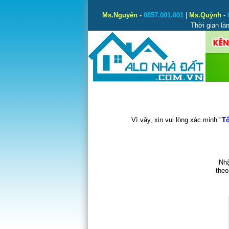
Ms.Nguyên
-
0857.001.001
|
Ms.Quỳnh
-
Thời gian là
Vì vậy, xin vui lòng xác minh "
Tô
Nhậ
theo