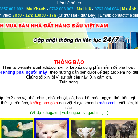
Liên hệ hỗ trợ
0857.002.002
|
Ms.Khanh
-
0762.003.003
|
Ms.Huê
-
0762.004.004
|
Ms.Ánh
m việc:
7h30 - 12h; 13h30 - 17h
(từ thứ Hai - thứ Bảy) | Email: contact@alo
THÔNG BÁO
Hiện tại website alonhadat.com.vn bị kẻ xấu dùng phần mềm để phá hoại.
i không phải người máy"
theo hướng dẫn bên dưới để tiếp tục xem nội dun
Chúng tôi xin lỗi vì sự bất tiện này. Xin cám ơn.
Trân trọng.
p tên 3 con vật
(bò, chim, chó, chuột, gà, heo, hổ, mèo, ngựa, thỏ, trâu, vịt, 
 thứ tự trên ảnh,
không bao gồm
con vật được khoanh
màu xanh
, viết liền, 
dấu.
(Ví dụ: chogavit | voibongua | vitgachim ,...)