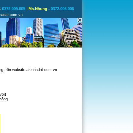
-
0372.005.005
|
Ms.Nhung
-
0372.006.006
nhadat.com.vn
g trên website alonhadat.com.vn
voi)
không