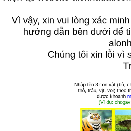
Vì vậy, xin vui lòng xác minh
hướng dẫn bên dưới để ti
alon
Chúng tôi xin lỗi vì
T
Nhập tên 3 con vật
(bò, c
thỏ, trâu, vịt, voi)
theo t
được khoanh
m
(Ví dụ: chogavi