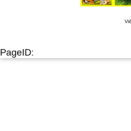
Vi
PageID: