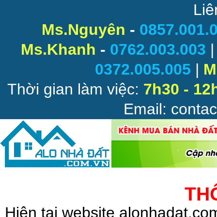
Liê
Ms.Nguyên
-
0857.001.
Ms.Khanh
-
0762.003.003
0372.005.005
|
M
Thời gian làm việc:
7h30 - 12
Email: conta
TH
Hiện tại website alonhadat.c