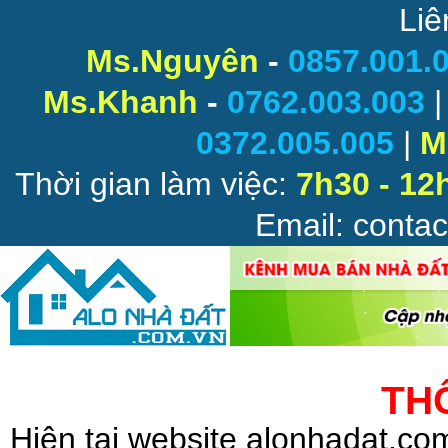
Liê
Ms.Nguyên
-
0857.001.
Ms.Khanh
-
0762.003.003
0372.005.005
|
M
Thời gian làm việc:
7h30 - 12
Email: conta
TH
Hiện tại website alonhadat.c