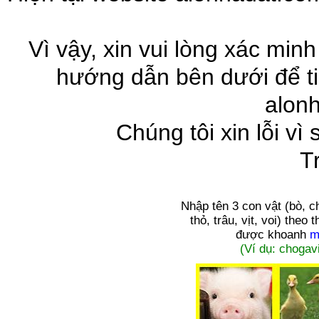
Vì vậy, xin vui lòng xác minh
hướng dẫn bên dưới để ti
alon
Chúng tôi xin lỗi vì
T
Nhập tên 3 con vật
(bò, c
thỏ, trâu, vịt, voi)
theo t
được khoanh
m
(Ví dụ: chogavi