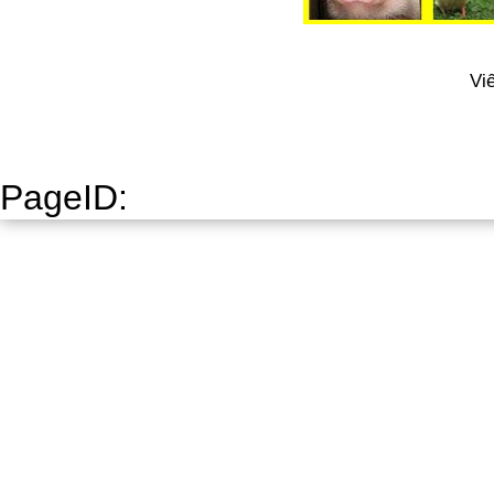
Vi
PageID: