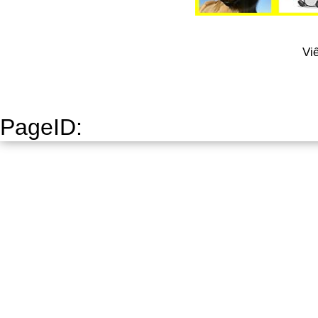
Vi
PageID: