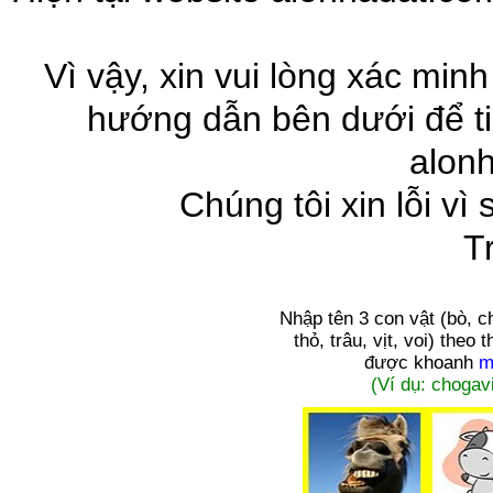
Vì vậy, xin vui lòng xác minh
hướng dẫn bên dưới để ti
alon
Chúng tôi xin lỗi vì
T
Nhập tên 3 con vật
(bò, c
thỏ, trâu, vịt, voi)
theo t
được khoanh
m
(Ví dụ: chogavi