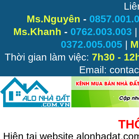
Liê
Ms.Nguyên
-
0857.001.
Ms.Khanh
-
0762.003.003
0372.005.005
|
M
Thời gian làm việc:
7h30 - 12
Email: conta
TH
Hiện tại website alonhadat.c