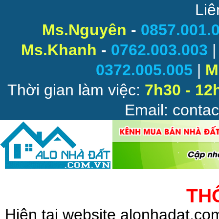
Liê
Ms.Nguyên
-
0857.001.
Ms.Khanh
-
0762.003.003
0372.005.005
|
M
Thời gian làm việc:
7h30 - 12
Email: conta
TH
Hiện tại website alonhadat.c