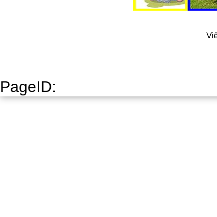
Vi
PageID: