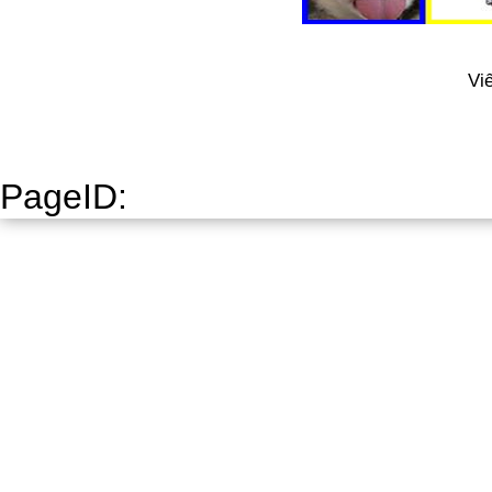
Vi
PageID: