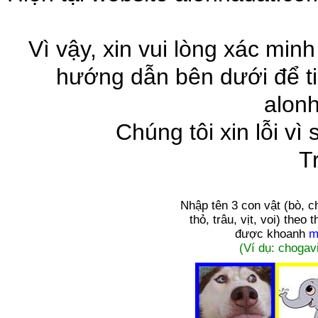
Vì vậy, xin vui lòng xác minh
hướng dẫn bên dưới để ti
alon
Chúng tôi xin lỗi vì
T
Nhập tên 3 con vật
(bò, c
thỏ, trâu, vịt, voi)
theo t
được khoanh
m
(Ví dụ: chogavi