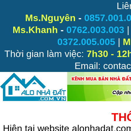
Liê
Ms.Nguyên
-
0857.001.
Ms.Khanh
-
0762.003.003
0372.005.005
|
M
Thời gian làm việc:
7h30 - 12
Email: conta
TH
Hiện tại website alonhadat.c