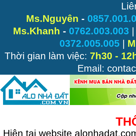
Liê
Ms.Nguyên
-
0857.001.
Ms.Khanh
-
0762.003.003
0372.005.005
|
M
Thời gian làm việc:
7h30 - 12
Email: conta
TH
Hiện tại website alonhadat.c