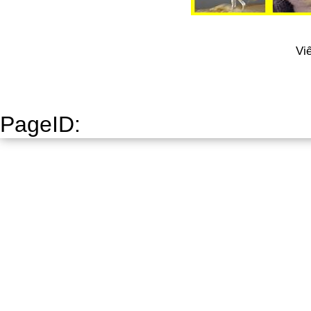
Vi
PageID: