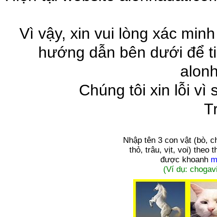
Vì vậy, xin vui lòng xác minh
hướng dẫn bên dưới để ti
alon
Chúng tôi xin lỗi vì
T
Nhập tên 3 con vật
(bò, c
thỏ, trâu, vịt, voi)
theo t
được khoanh
m
(Ví dụ: chogavi